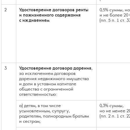
2
Удостоверение договоров ренты
0,5% суммы, но
и пожизненного содержания
и не более 20 
с иждивением
(пп. 5 п. 1 ст. 
3
Удостоверение договора дарения
,
за исключением договоров
дарения недвижимого имущества
и доли в уставном капитале
общества с ограниченной
ответственностью:
а) детям, в том числе
0,3% суммы,
усыновленным, супругу,
но не менее 2
родителям, полнородным братьям
(пп. 2 п. 1 ст. 
и сестрам;