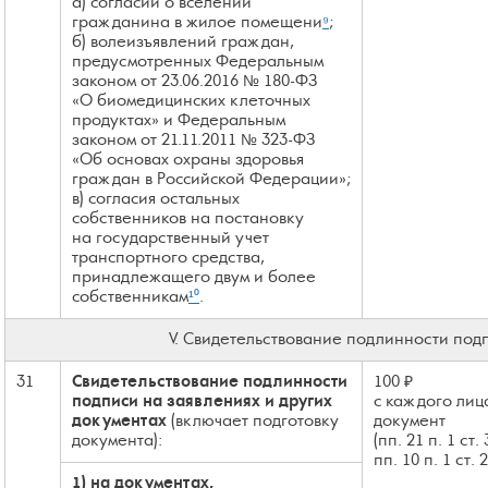
а) согласий о вселении
гражданина в жилое помещени
⁹
;
б) волеизъявлений граждан,
предусмотренных Федеральным
законом от 23.06.2016 № 180-ФЗ
«О биомедицинских клеточных
продуктах» и Федеральным
законом от 21.11.2011 № 323-ФЗ
«Об основах охраны здоровья
граждан в Российской Федерации»;
в) согласия остальных
собственников на постановку
на государственный учет
транспортного средства,
принадлежащего двум и более
собственникам
¹⁰
.
V. Свидетельствование подлинности под
31
Свидетельствование подлинности
100 ₽
подписи на заявлениях и других
с каждого лиц
документах
(включает подготовку
документ
документа):
(пп. 21 п. 1 ст.
пп. 10 п. 1 ст. 
1) на документах,