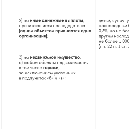
2) на
иные денежные выплаты
,
детям, супругу
причитающиеся наследодателю
полнородным б
(одним объектом признается одна
0,3%, но не бо
организация)
;
другим наслед
не более 1 000
(пп. 22 п. 1 ст.
3) на
недвижимое имущество
:
а) любые объекты недвижимости,
в том числе
гаражи
,
за исключением указанных
в подпунктах «б» и «в»;