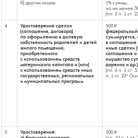
б) другим лицам
1% суммы,
но не менее 3
(пп. 2 п. 1 ст. 
4
Удостоверение сделки
500 ₽
(соглашения, договора)
федеральный
по оформлению в долевую
суммируется, 
собственность родителей и детей
в соглашение
жилого помещения,
иные сделки (
приобретенного
соглашение о
с использованием средств
имущества суп
материнского капитала и (или)
дарения и др.)
с использованием средств иных
(пп. 6 п. 1 ст. 
государственных, региональных
п. 1 ст. 22¹ Осн
и муниципальных программ
5
Удостоверение:
500 ₽