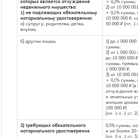
которых является отчуждение
+ 0,2% суммы;
недвижимого имущества:
2) от 10 000 00
1) не подлежащих обязательному
+ 0,1% суммы
нотариальному удостоверению:
10 000 000 ₽, 
а) супругу, родителям, детям,
50 000 ₽ (пп. 1 
внукам;
б) другим лицам;
1) до 1 000 000
суммы;
2) от 1 000 001 
до 10 000 000 
суммы, прев
1 000 000 ₽;
3) от 10 000 00
+ 0,1% суммы
10 000 000 ₽ (в
отчуждения ж
и земельных уч
жилыми домам
100 000 ₽)
(пп. 1 п. 1 ст. 
2) требующих обязательного
0,5% суммы, но
нотариального удостоверения
и не более 20 
(пп. 5 п. 1 ст. 