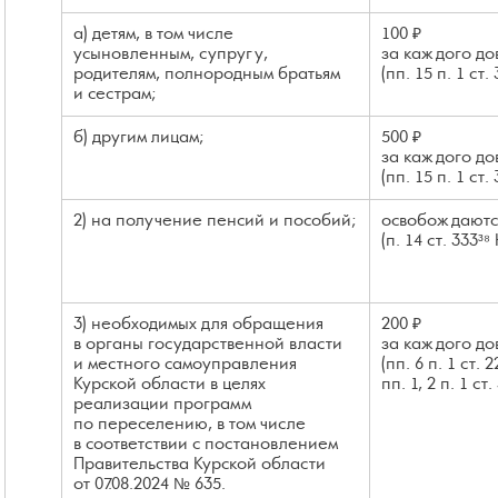
а) детям, в том числе
100 ₽
усыновленным, супругу,
за каждого до
родителям, полнородным братьям
(пп. 15 п. 1 ст.
и сестрам;
б) другим лицам;
500 ₽
за каждого до
(пп. 15 п. 1 ст.
2) на получение пенсий и пособий;
освобождаются
(п. 14 ст. 333³⁸
3) необходимых для обращения
200 ₽
в органы государственной власти
за каждого до
и местного самоуправления
(пп. 6 п. 1 ст. 
Курской области в целях
пп. 1, 2 п. 1 ст
реализации программ
по переселению, в том числе
в соответствии с постановлением
Правительства Курской области
от 07.08.2024 № 635.