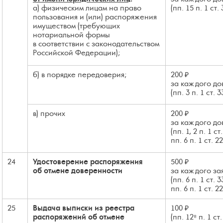
а) физическим лицам на право
(пп. 15 п. 1 ст.
пользования и (или) распоряжения
имуществом (требующих
нотариальной формы
в соответствии с законодательством
Российской Федерации);
б) в порядке передоверия;
200 ₽
за каждого до
(пп. 3 п. 1 ст. 
в) прочих
200 ₽
за каждого до
(пп. 1, 2 п. 1 с
пп. 6 п. 1 ст. 2
24
Удостоверение распоряжения
500 ₽
об отмене доверенности
за каждого за
(пп. 6 п. 1 ст. 
пп. 6 п. 1 ст. 2
25
Выдача выписки из реестра
100 ₽
распоряжений об отмене
(пп. 12⁸ п. 1 ст