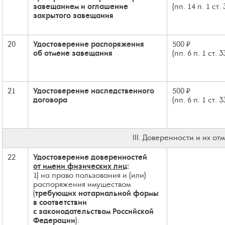
завещанием и оглашение
(пп. 14 п. 1 ст.
закрытого завещания
20
Удостоверение распоряжения
500 ₽
об отмене завещания
(пп. 6 п. 1 ст. 
21
Удостоверение наследственного
500 ₽
договора
(пп. 6 п. 1 ст. 
III. Доверенности и их от
22
Удостоверение доверенностей
от имени физических лиц
:
1) на право пользования и (или)
распоряжения имуществом
(
требующих нотариальной формы
в соответствии
с законодательством Российской
Федерации
):