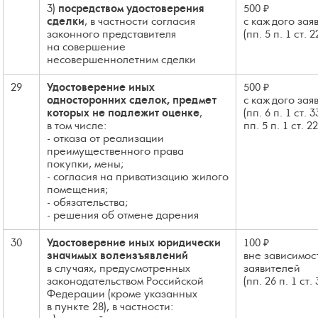
3)
посредством удостоверения
500 ₽
сделки
, в частности согласия
с каждого зая
законного представителя
(пп. 5 п. 1 ст. 
на совершение
несовершеннолетним сделки
29
Удостоверение иных
500 ₽
односторонних сделок, предмет
с каждого зая
которых не подлежит оценке
,
(пп. 6 п. 1 ст. 
в том числе:
пп. 5 п. 1 ст. 2
- отказа от реализации
преимущественного права
покупки, мены;
- согласия на приватизацию жилого
помещения;
- обязательства;
- решения об отмене дарения
30
Удостоверение иных юридически
100 ₽
значимых волеизъявлений
вне зависимос
в случаях, предусмотренных
заявителей
законодательством Российской
(пп. 26 п. 1 ст.
Федерации (кроме указанных
в пункте 28), в частности: