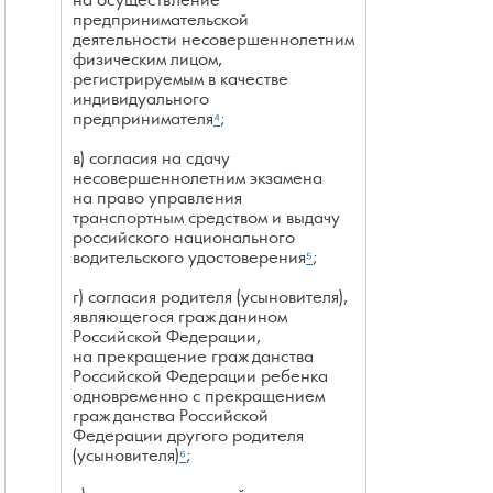
на осуществление
предпринимательской
деятельности несовершеннолетним
физическим лицом,
регистрируемым в качестве
индивидуального
предпринимателя
⁴
;
в) согласия на сдачу
несовершеннолетним экзамена
на право управления
транспортным средством и выдачу
российского национального
водительского удостоверения
⁵
;
г) согласия родителя (усыновителя),
являющегося гражданином
Российской Федерации,
на прекращение гражданства
Российской Федерации ребенка
одновременно с прекращением
гражданства Российской
Федерации другого родителя
(усыновителя)
⁶
;