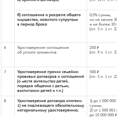
а) брачного договора;
(пп. 10 п. 1 ст.
б) соглашения о разделе общего
0,5% суммы,
имущества, нажитого супругами
но не менее 3
в период брака
и не более 20 
(пп. 5 п. 1 ст. 
6
Удостоверение соглашения
250 ₽
об уплате алиментов
(пп. 9 п. 1 ст. 
7
Удостоверение прочих семейно-
500 ₽
правовых договоров и соглашений
(пп. 5 п. 1 ст. 
(о месте жительства детей,
порядке общения с детьми,
воспитании детей и т.п.)
8
Удостоверение договора ипотеки:
1) до 1 000 000
1) не подлежащего обязательному
суммы;
нотариальному удостоверению;
2) от 1 000 001 
до 10 000 000 