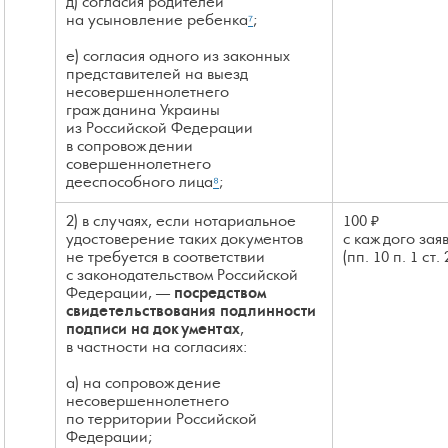
д) согласия родителей
на усыновление ребенка
⁷
;
е) согласия одного из законных
представителей на выезд
несовершеннолетнего
гражданина Украины
из Российской Федерации
в сопровождении
совершеннолетнего
дееспособного лица
⁸
;
2) в случаях, если нотариальное
100 ₽
удостоверение таких документов
с каждого зая
не требуется в соответствии
(пп. 10 п. 1 ст.
с законодательством Российской
Федерации, —
посредством
свидетельствования подлинности
подписи на документах
,
в частности на согласиях:
а) на сопровождение
несовершеннолетнего
по территории Российской
Федерации;