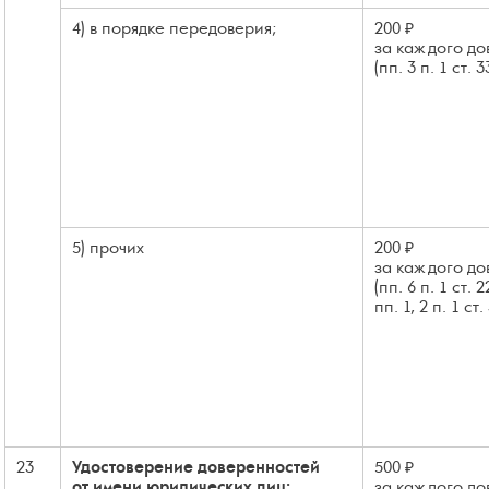
4) в порядке передоверия;
200 ₽
за каждого до
(пп. 3 п. 1 ст. 
5) прочих
200 ₽
за каждого до
(пп. 6 п. 1 ст. 
пп. 1, 2 п. 1 ст
23
Удостоверение доверенностей
500 ₽
от имени юридических лиц
:
за каждого до