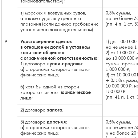
законодательством);
в) морских и воздушных судов,
0,3% суммы,
а также судов внутреннего
но не более 30
плавания (если данное требование
(пп. 4 п. 1 ст. 
установлено законодательством)
9
Удостоверение сделок
1) до 1 000 000
в отношении долей в уставном
но не менее 1 
капитале общества
2) от 1 000 001 
с ограниченной ответственностью:
до 10 000 000 
1) договора
купли-продажи
:
суммы, прев
а) сторонами которого являются
1 000 000 ₽;
физические лица;
3) от 10 000 00
+ 0,15% сумм
10 000 000 ₽, 
б) хотя бы одной из сторон
150 000 ₽
которого является
юридическое
(пп. 41 п. 1 ст.
лицо
;
2) договора
залога
;
3) договора
дарения
:
0,5% суммы,
а) сторонами которого являются
но не менее 3
физические лица;
и не более 20 