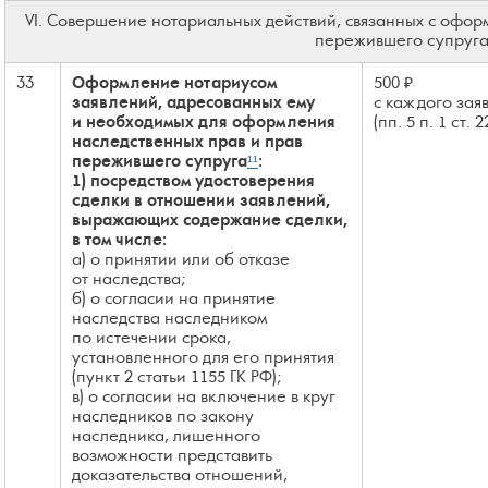
VI. Совершение нотариальных действий, связанных с офор
пережившего супруг
33
Оформление нотариусом
500 ₽
заявлений, адресованных ему
с каждого зая
и необходимых для оформления
(пп. 5 п. 1 ст. 
наследственных прав и прав
пережившего супруга
¹¹
:
1) посредством удостоверения
сделки в отношении заявлений,
выражающих содержание сделки,
в том числе:
а) о принятии или об отказе
от наследства;
б) о согласии на принятие
наследства наследником
по истечении срока,
установленного для его принятия
(пункт 2 статьи 1155 ГК РФ);
в) о согласии на включение в круг
наследников по закону
наследника, лишенного
возможности представить
доказательства отношений,