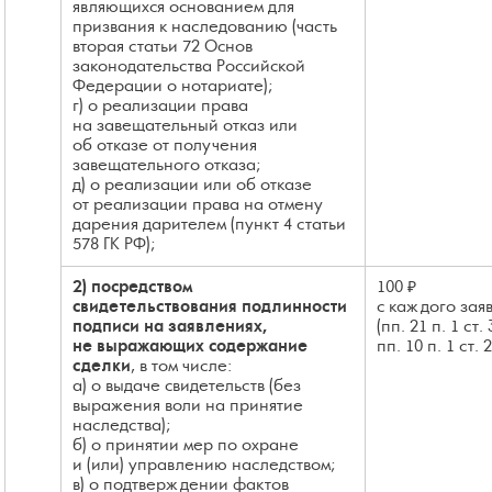
являющихся основанием для
призвания к наследованию (часть
вторая статьи 72 Основ
законодательства Российской
Федерации о нотариате);
г) о реализации права
на завещательный отказ или
об отказе от получения
завещательного отказа;
д) о реализации или об отказе
от реализации права на отмену
дарения дарителем (пункт 4 статьи
578 ГК РФ);
2) посредством
100 ₽
свидетельствования подлинности
с каждого зая
подписи на заявлениях,
(пп. 21 п. 1 ст.
не выражающих содержание
пп. 10 п. 1 ст. 
сделки
, в том числе:
а) о выдаче свидетельств (без
выражения воли на принятие
наследства);
б) о принятии мер по охране
и (или) управлению наследством;
в) о подтверждении фактов