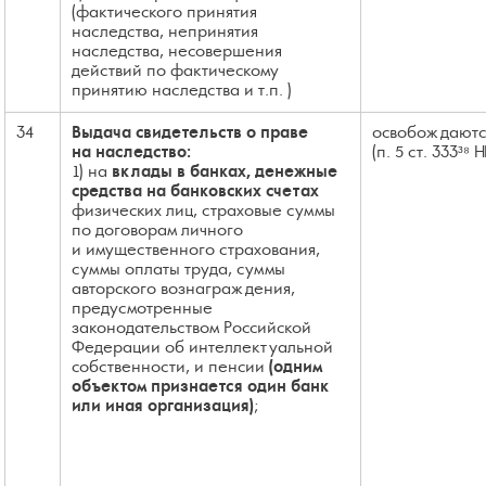
(фактического принятия
наследства, непринятия
наследства, несовершения
действий по фактическому
принятию наследства и т.п. )
34
Выдача свидетельств о праве
освобождаются
на наследство:
(п. 5 ст. 333³⁸ 
1) на
вклады в банках, денежные
средства на банковских счетах
физических лиц, страховые суммы
по договорам личного
и имущественного страхования,
суммы оплаты труда, суммы
авторского вознаграждения,
предусмотренные
законодательством Российской
Федерации об интеллектуальной
собственности, и пенсии
(одним
объектом признается один банк
или иная организация)
;